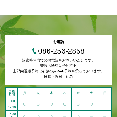
お電話
086-256-2858
診療時間内でのお電話をお願いいたします。
普通の診察は予約不要
上部内視鏡予約は初診のみWeb予約を承っております。
日曜・祝日 休み
診療
月
火
水
木
金
土
日
時間
9:00
~
〇
〇
〇
〇
〇
〇
ー
12:30
15:30
~
〇
〇
〇
ー
〇
ー
ー