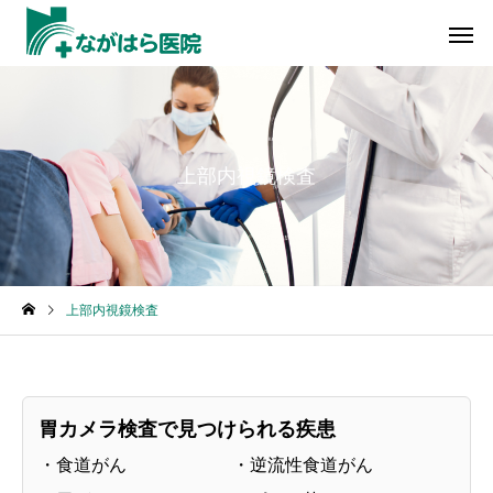
上部内視鏡検査
一般内科
消化器内
上部内視鏡検査
胃カメラ検査で見つけられる疾患
・食道がん ・逆流性食道がん