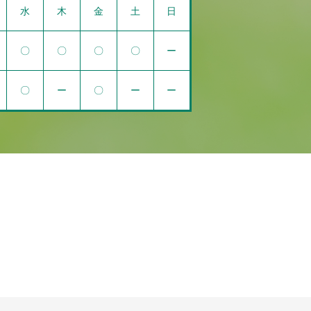
水
木
金
土
日
〇
〇
〇
〇
ー
〇
ー
〇
ー
ー