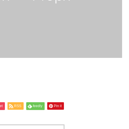
et
RSS
feedly
Pin it