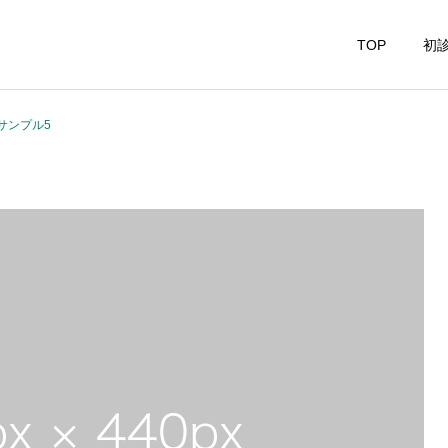
TOP
初診
サンプル5
消化器内科
上部内視鏡検